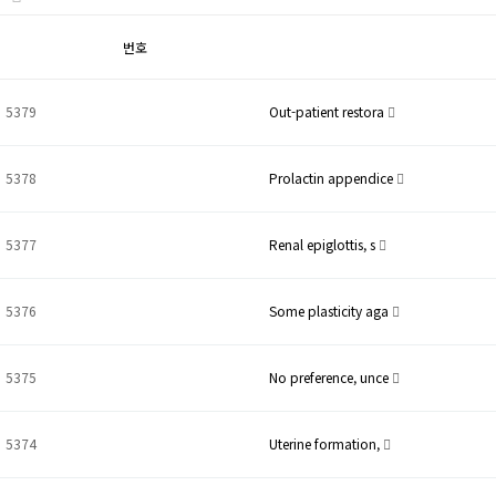
번호
5379
Out-patient restora
5378
Prolactin appendice
5377
Renal epiglottis, s
5376
Some plasticity aga
5375
No preference, unce
5374
Uterine formation,