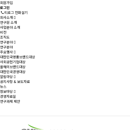
회원가입
로그인
티로그 전화걸기
회사소개
연구원 소개
사업분야 소개
비전
조직도
연구분야
연구분야
주요행사
대한민국명품브랜드대상
사회공헌기업대상
올해의브랜드대상
대한민국경영대상
알림마당
공지사항 & 보도자료
뉴스
정보마당
경영자료실
연구과제 제안