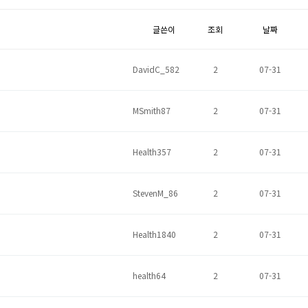
글쓴이
조회
날짜
DavidC_582
2
07-31
MSmith87
2
07-31
Health357
2
07-31
StevenM_86
2
07-31
Health1840
2
07-31
health64
2
07-31