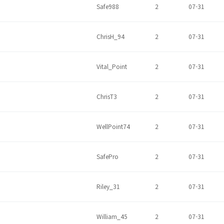
Safe988
2
07-31
ChrisH_94
2
07-31
Vital_Point
2
07-31
ChrisT3
2
07-31
WellPoint74
2
07-31
SafePro
2
07-31
Riley_31
2
07-31
William_45
2
07-31